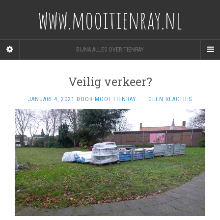
www.mooitienray.nl
BIJNA ALLES OVER TIENRAY
Veilig verkeer?
JANUARI 4, 2021
DOOR
MOOI TIENRAY
·
GEEN REACTIES