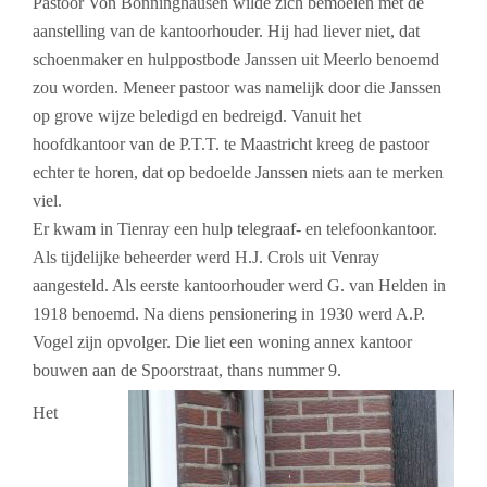
Pastoor Von Bönninghausen wilde zich bemoeien met de
aanstelling van de kantoorhouder. Hij had liever niet, dat
schoenmaker en hulppostbode Janssen uit Meerlo benoemd
zou worden. Meneer pastoor was namelijk door die Janssen
op grove wijze beledigd en bedreigd. Vanuit het
hoofdkantoor van de P.T.T. te Maastricht kreeg de pastoor
echter te horen, dat op bedoelde Janssen niets aan te merken
viel.
Er kwam in Tienray een hulp telegraaf- en telefoonkantoor.
Als tijdelijke beheerder werd H.J. Crols uit Venray
aangesteld. Als eerste kantoorhouder werd G. van Helden in
1918 benoemd. Na diens pensionering in 1930 werd A.P.
Vogel zijn opvolger. Die liet een woning annex kantoor
bouwen aan de Spoorstraat, thans nummer 9.
Het