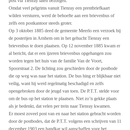
post via Tienray laten bezorgen.
Omdat veel pelgrims vanuit Tienray een prentbriefkaart
wilden versturen, werd de behoefte aan een brievenbus of
zelfs een postkantoor steeds groter.
Op 3 oktober 1885 deed de gemeente Meerlo een verzoek bij
de posterijen in Arnhem om in het gehucht Tienray een
brievenbus te doen plaatsen. Op 12 november 1885 kwam er
al bericht, dat er een ijzeren brievenbus opgehangen zou
worden tegen het huis van de familie Van de Voort,
Spoorstraat 2. De lichting zou geschieden door de postbode
die op weg was naar het station.
De bus hing er blijkbaar niet
veilig, want hij werd regelmatig beschadigd en zelfs
opengebroken door de jeugd van toen. De P.T.T. stelde voor
om de bus op het station te plaatsen.
Niet zo’n gekke plaats
als je bedenkt, dat velen per trein naar Tienray kwamen.
Er moest zoveel post van en naar het station gebracht worden
door de postbodes, dat de P.T.T. volgens een schrijven van 11
december 1903 een handkar wil aanschaffen voor het