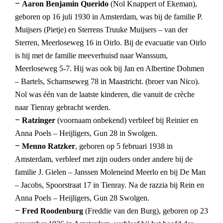
–
Aaron Benjamin Querido
(Nol Knappert of Ekeman),
geboren op 16 juli 1930 in Amsterdam, was bij de familie P.
Muijsers (Pietje) en Sterrens Truuke Muijsers – van der
Sterren, Meerloseweg 16 in Oirlo. Bij de evacuatie van Oirlo
is hij met de familie meeverhuisd naar Wanssum,
Meerloseweg 5-7. Hij was ook bij Jan en Albertine Dohmen
– Bartels, Scharnseweg 78 in Maastricht. (broer van Nico).
Nol was één van de laatste kinderen, die vanuit de crèche
naar Tienray gebracht werden.
–
Ratzinger
(voornaam onbekend) verbleef bij Reinier en
Anna Poels – Heijligers, Gun 28 in Swolgen.
–
Menno Ratzker
, geboren op 5 februari 1938 in
Amsterdam, verbleef met zijn ouders onder andere bij de
familie J. Gielen – Janssen Moleneind Meerlo en bij De Man
– Jacobs, Spoorstraat 17 in Tienray. Na de razzia bij Rein en
Anna Poels – Heijligers, Gun 28 Swolgen.
–
Fred Roodenburg
(Freddie van den Burg), geboren op 23