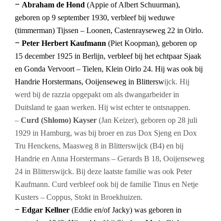
–
Abraham de Hond
(Appie of Albert Schuurman),
geboren op 9 september 1930, verbleef bij weduwe
(timmerman) Tijssen – Loonen, Castenrayseweg 22 in Oirlo.
–
Peter Herbert Kaufmann
(Piet Koopman), geboren op
15 december 1925 in Berlijn, verbleef bij het echtpaar Sjaak
en Gonda Vervoort – Tielen, Klein Oirlo 24. Hij was ook bij
Handrie Horstermans, Ooijenseweg in Blittersw
ijck. Hij
werd bij de razzia opgepakt om als dwangarbeider in
Duitsland te gaan werken. Hij wist echter te ontsnappen.
–
Curd (Shlomo) Kayser
(Jan Keizer), geboren op 28 juli
1929 in Hamburg, was bij broer en zus Dox Sjeng en Dox
Tru Henckens, Maasweg 8 in Blitterswijck (B4) en bij
Handrie en Anna Horstermans – Gerards B 18, Ooijenseweg
24 in Blitterswijck. Bij deze laatste familie was ook Peter
Kaufmann. Curd verbleef ook bij de familie Tinus en Netje
Kusters – Coppus, Stokt in Broekhuizen.
–
Edgar Kellner
(Eddie en/of Jacky) was geboren in