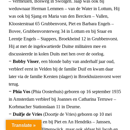
– Vermeulen, Bosweg in Swolgen. Jaap was ook bij
weduwnaar Herman Lemmen – van de Water in Lottum, Hij
was ook bij Sjang en Maria van den Bercken – Vallen,
Kloosterstraat 65 Grubbenvorst, Piet en Barbara Engels –
Bovee, Grubbenvorsterweg 34 in Lottum en bij Sraar en
Leentje Engels – Stappers, Broekheind 12 in Grubbenvorst.
Hij at met de ingekwartierde Duitse militairen mee en
discussieerde in kolen Duits met hen over de oorlog.
–
Bobby Visser
, een blonde baby van anderhalf jaar oud,
verbleef eerst in Velden bij de familie Duif en kwam daar
later via de familie Kersten (slager) in Broekhuizenvorst weer
terug.
–
Phia Vos
(Phia Oosterhuis) geboren op 16 september 1935
in Amsterdam verbleef bij Joannes en Catharina Terruwe –
Korbmacher Stationslaan 11 in Deurne.
–
Duifje de Vries
(Doortje de Vries) geboren op 10 mei
1937 was in Oirlo en bij Piet en An Hendriks – Janssen,
Translate »
Nieuwstraat 2 in Blitterswijck, maar ook aldaar bij Jacob en