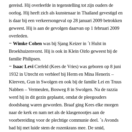
gereisd. Hij overleefde in tegenstelling tot zijn ouders de
oorlog. Hij heeft zich als kunstenaar in Thailand gevestigd en
is daar bij een verkeersongeval op 28 januari 2009 betrokken
geweest. Hij is aan de gevolgen daarvan op 1 februari 2009
overleden.
–
Wimke Cohen
was bij Sjang Keizer in ´t Hulst in
Broekhuizenvorst. Hij is ook in Klein Oirlo geweest bij de
familie Philipsen.
–
Isaac Levi
Crefeld (Kees de Vries) was geboren op 8 juni
1932 in Utrecht en verbleef bij Herm en Mina Henerix –
Kleeven, Gun in Swolgen en ook bij de familie Lei en Truus
Nabben – Vermeulen, Bosweg 8 in Swolgen. Na de razzia
werd hij in dit gezin geplaatst, omdat de pleegouders
doodsbang waren geworden. Braaf ging Kees elke morgen
naar de kerk en nam net als de klasgenootjes aan de
voorbereiding voor de plechtige communie deel. ´s Avonds
bad hij met luide stem de rozenkrans mee. De smid,