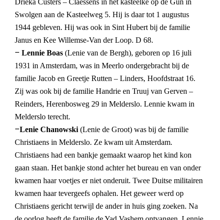
Drieka Custers – Claessens in het kasteelke op de Gun in
Swolgen aan de Kasteelweg 5. Hij is daar tot 1 augustus
1944 gebleven. Hij was ook in Sint Hubert bij de familie
Janus en Kee Willemse-Van der Loop. D 68.
–
Lennie Boas
(Lenie van de Bergh), geboren op 16 juli
1931 in Amsterdam, was in Meerlo ondergebracht bij de
familie Jacob en Greetje Rutten – Linders, Hoofdstraat 16.
Zij was ook bij de familie Handrie en Truuj van Gerven –
Reinders, Herenbosweg 29 in Melderslo. Lennie kwam in
Melderslo terecht.
–
Lenie Chanowski
(Lenie de Groot) was bij de familie
Christiaens in Melderslo. Ze kwam uit Amsterdam.
Christiaens had een bankje gemaakt waarop het kind kon
gaan staan. Het bankje stond achter het bureau en van onder
kwamen haar voetjes er niet onderuit. Twee Duitse militairen
kwamen haar tevergeefs ophalen. Het geweer werd op
Christiaens gericht terwijl de ander in huis ging zoeken. Na
de oorlog heeft de familie de Yad Vashem ontvangen. Lennie