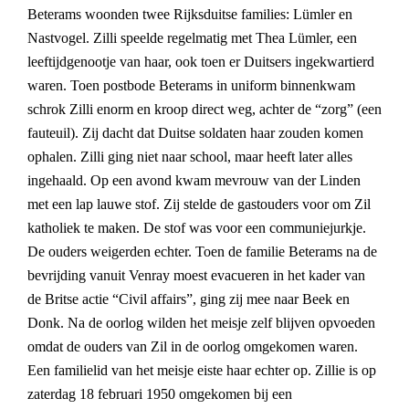
Beterams woonden twee Rijksduitse families: Lümler en
Nastvogel. Zilli speelde regelmatig met Thea Lümler, een
leeftijdgenootje van haar, ook toen er Duitsers ingekwartierd
waren. Toen postbode Beterams in uniform binnenkwam
schrok Zilli enorm en kroop direct weg, achter de “zorg” (een
fauteuil). Zij dacht dat Duitse soldaten haar zouden komen
ophalen. Zilli ging niet naar school, maar heeft later alles
ingehaald. Op een avond kwam mevrouw van der Linden
met een lap lauwe stof. Zij stelde de gastouders voor om Zil
katholiek te maken. De stof was voor een communiejurkje.
De ouders weigerden echter. Toen de familie Beterams na de
bevrijding vanuit Venray moest evacueren in het kader van
de Britse actie “Civil affairs”, ging zij mee naar Beek en
Donk. Na de oorlog wilden het meisje zelf blijven opvoeden
omdat de ouders van Zil in de oorlog omgekomen waren.
Een familielid van het meisje eiste haar echter op. Zillie is op
zaterdag 18 februari 1950 omgekomen bij een