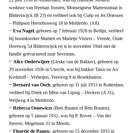
weduwe van Herman Joosten, Monseigneur Martensstraat in
Blitterswijck (B 23) en verbleef ook bij Cuëp en Jet Driessen
– Philipsen Herenbosweg 18 in Melderslo. (A8).
–
Eva Nagel
, geboren op 7 februari 1928 in Berlijn, verbleef
bij boomkweker Martien en Marietje Vissers – Vreede, Oude
Heerweg 54 Blitterswijck en is in november 1944 met de
familie geëvacueerd naar Sevenum.
–
Alice Onderwijzer
(Lieske van de Bakker), geboren op
29 november 1936 in Utrecht, was bij bakker Tinus en An
Kerkhoff – Verheijen, Veerweg 9 in Broekhuizen.
–
Bernard van Osch
, geboren op 31 juli 1933 in Rotterdam,
verbleef bij Driek en Mien van Lipzig – Deckers (A 31),
Weijweg 4 in Melderslo.
–
Rebecca Osnowiczs
(Bets Buuten of Bets Bouten),
geboren op 5 januari 1932, was bij P. Bovee – Van der
Sterren, Megelsum 33 in Meerlo.
–
Floortje de Paauw
, geboren op 15 december 1933 in