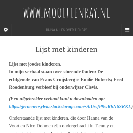
www.mooitienray.nl
BIJNA ALLES OVER TIENRAY
Lijst met kinderen
Lijst met joodse kinderen.
In mijn verhaal staan twee storende fouten: De
echtgenote van Frans Cruijsberg is Emilie Huberts; Fred
Roodenburg verbleef bij onderwijzer Clevis.
(Een uitgebreider verhaal kunt u downloaden op:
https://jeroenensylvia.stackstorage.com/s/hUwfP9wRbN6SRKL
)
Onderstaande lijst met kinderen, die door Hanna van de
Voort en Nico Dohmen zijn ondergebracht in Tienray en