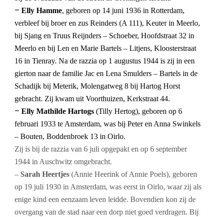
–
Elly Hamme
, geboren op 14 juni 1936 in Rotterdam,
verbleef bij broer en zus Reinders (A 111), Keuter in Meerlo,
bij Sjang en Truus Reijnders – Schoeber, Hoofdstraat 32 in
Meerlo en bij Len en Marie Bartels – Litjens, Kloosterstraat
16 in Tienray. Na de razzia op 1 augustus 1944 is zij in een
gierton naar de familie Jac en Lena Smulders – Bartels in de
Schadijk bij Meterik, Molengatweg 8 bij Hartog Horst
gebracht. Zij kwam uit Voorthuizen, Kerkstraat 44.
–
Elly Mathilde Hartogs
(Tilly Hertog), geboren op 6
februari 1933 te Amsterdam, was bij Peter en Anna Swinkels
– Bouten, Boddenbroek 13 in Oirlo.
Zij is bij de razzia van 6 juli opgepakt en op 6 september
1944 in Auschwitz omgebracht.
–
Sarah Heertjes
(Annie Heerink of Annie Poels), geboren
op 19 juli 1930 in Amsterdam, was eerst in Oirlo, waar zij als
enige kind een eenzaam leven leidde. Bovendien kon zij de
overgang van de stad naar een dorp niet goed verdragen. Bij