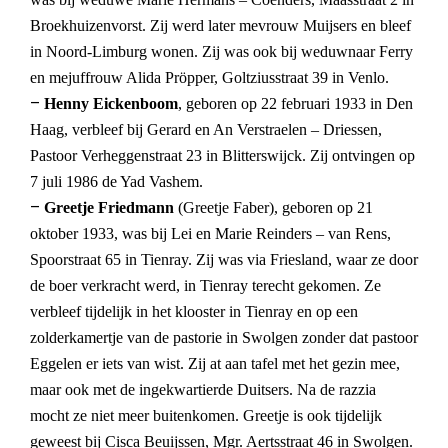
Broekhuizenvorst. Zij werd later mevrouw Muijsers en bleef
in Noord-Limburg wonen. Zij was ook bij weduwnaar Ferry
en mejuffrouw Alida Pröpper, Goltziusstraat 39 in Venlo.
–
Henny Eickenboom
, geboren op 22 februari 1933 in Den
Haag, verbleef bij Gerard en An Verstraelen – Driessen,
Pastoor Verheggenstraat 23 in Blitterswijck. Zij ontvingen op
7 juli 1986 de Yad Vashem.
–
Greetje Friedmann
(Greetje Faber), geboren op 21
oktober 1933, was bij Lei en Marie Reinders – van Rens,
Spoorstraat 65 in Tienray. Zij was via Friesland, waar ze door
de boer verkracht werd, in Tienray terecht gekomen. Ze
verbleef tijdelijk in het klooster in Tienray en op een
zolderkamertje van de pastorie in Swolgen zonder dat pastoor
Eggelen er iets van wist. Zij at aan tafel met het gezin mee,
maar ook met de ingekwartierde Duitsers. Na de razzia
mocht ze niet meer buitenkomen. Greetje is ook tijdelijk
geweest bij Cisca Beuijssen, Mgr. Aertsstraat 46 in Swolgen.