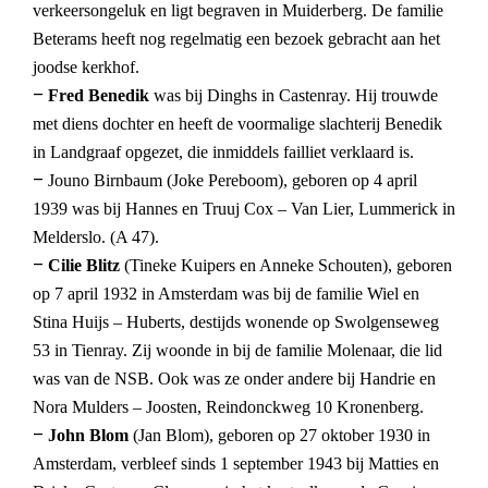
verkeersongeluk en ligt begraven in Muiderberg. De familie
Beterams heeft nog regelmatig een bezoek gebracht aan het
joodse kerkhof.
–
Fred Benedik
was bij Dinghs in Castenray. Hij trouwde
met diens dochter en heeft de voormalige slachterij Benedik
in Landgraaf opgezet, die inmiddels failliet verklaard is.
–
Jouno Birnbaum (Joke Pereboom), geboren op 4 april
1939 was bij Hannes en Truuj Cox – Van Lier, Lummerick in
Melderslo. (A 47).
–
Cilie Blitz
(Tineke Kuipers en Anneke Schouten), geboren
op 7 april 1932 in Amsterdam was bij de familie Wiel en
Stina Huijs – Huberts, destijds wonende op Swolgenseweg
53 in Tienray. Zij woonde in bij de familie Molenaar, die lid
was van de NSB. Ook was ze onder andere bij Handrie en
Nora Mulders – Joosten, Reindonckweg 10 Kronenberg.
–
John Blom
(Jan Blom), geboren op 27 oktober 1930 in
Amsterdam, verbleef sinds 1 september 1943 bij Matties en