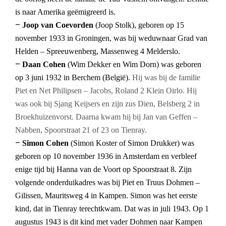
is naar Amerika geëmigreerd is.
–
Joop van Coevorden
(Joop Stolk), geboren op 15
november 1933 in Groningen, was bij weduwnaar Grad van
Helden – Spreeuwenberg, Massenweg 4 Melderslo.
–
Daan Cohen
(Wim Dekker en Wim Dorn) was geboren
op 3 juni 1932 in Berchem (België).
Hij was bij de familie
Piet en Net Philipsen – Jacobs, Roland 2 Klein Oirlo. Hij
was ook bij Sjang Keijsers en zijn zus Dien, Belsberg 2 in
Broekhuizenvorst. Daarna kwam hij bij Jan van Geffen –
Nabben, Spoorstraat 21 of 23 on Tienray.
–
Simon Cohen
(Simon Koster of Simon Drukker) was
geboren op 10 november 1936 in Amsterdam en verbleef
enige tijd bij Hanna van de Voort op Spoorstraat 8. Zijn
volgende onderduikadres was bij Piet en Truus Dohmen –
Gilissen, Mauritsweg 4 in Kampen. Simon was het eerste
kind, dat in Tienray terechtkwam. Dat was in juli 1943. Op 1
augustus 1943 is dit kind met vader Dohmen naar Kampen