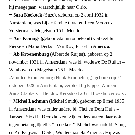
hij meegegaan, waarschijnlijk naar Oirlo.
–
Sara Koekoek
(Suze), geboren op 2 april 1932 in
Amsterdam, was bij de familie Grad en Leen Mooren-
Vorstermans, Megelsum 15 in Meerlo.
–
Ans Konings
(geboortedatum onbekend) verbleef bij
Pièrke en Maria Derks – Van Roy, E 164 in America.
–
Ab Kroonenburg
(Albert de Ruijter), geboren op 2
november 1931 in Amsterdam, was bij weduwe De Ruijter –
Wijnhoven op Megelsum 25 in Meerlo.
-Maurice Kroonenburg (Henk Krooneburg), geboren op 21
oktober 1928 in Amsterdam, verbleef bij kapper Wim en
Anna Clabbers – Hendrix Kerkstraat 20 in Broekhuizenvorst.
–
Michel Lachman
(Michel Smidt), geboren op 8 mei 1935
in Amsterdam, was onder andere bij Thei en Dora Huijs –
Janssen, Stokt in Broekhuizen. Zijn ouders waren daar ook
tegen betaling tijdelijk “in de kost”. Michel was ook bij Sjang
en An Keijsers – Derks, Wouterstraat 42 America. Hij was