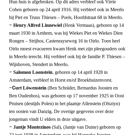
Hun huis is afgebroken. Op dit adres verbleef ook Virrie
Cohen geboren op 24 april 1916. Hij verbleef ook in Meerlo
bij Piet en Truus Thiesen – Poels, Hoofdstraat 68 in Meerlo.
–
Henry Alfred Linnewiel
(Henk Vermaas), geboren op 14
maart 1930 in Arnhem, was bij Wiekes Piet en Wiekes Dien
Rongen – Strijbos, Castenrayseweg 16 in Oirlo. Toen heel
Oirlo moest evacueren kwam Henk met zijn pleegouders ook
in Meerlo terecht. Hij verbleef ook bij de familie P. Thiesen –
Wijnhoven, Stendert in Meerlo.
–
Salomon Loonstein
, geboren op 14 april 1928 in
Amsterdam, verbleef in Horst en/of Broekhuizenvorst.
–
C
urt Löwenstein
(Ben Schräder, Bernardus Joosten en
Ben Oudenbos), was geboren op 17 november 1925 in Oost
Pruisen (destijds Polen) in het plaatsje Allenstein (Olsztyn)
ten oosten van Danzig. De overige gegevens over deze
jongeman vindt U elders in deze uitgave.
–
Jantje Montezinos
(Sal), (Jantje van Duine) geboren op
22 juni 1938 in Amsterdam, was bij Hanneke Joosten,