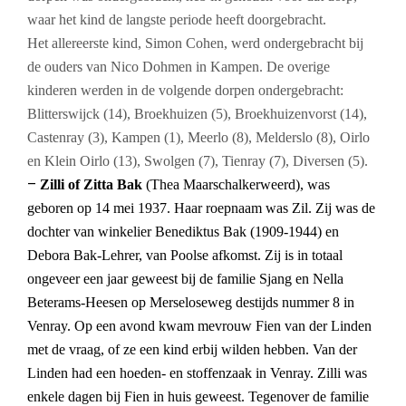
waar het kind de langste periode heeft doorgebracht.
Het allereerste kind, Simon Cohen, werd ondergebracht bij
de ouders van Nico Dohmen in Kampen. De overige
kinderen werden in de volgende dorpen ondergebracht:
Blitterswijck (14), Broekhuizen (5), Broekhuizenvorst (14),
Castenray (3), Kampen (1), Meerlo (8), Melderslo (8), Oirlo
en Klein Oirlo (13), Swolgen (7), Tienray (7), Diversen (5).
–
Zilli of Zitta Bak
(Thea Maarschalkerweerd), was
geboren op 14 mei 1937. Haar roepnaam was Zil. Zij was de
dochter van winkelier Benediktus Bak (1909-1944) en
Debora Bak-Lehrer, van Poolse afkomst. Zij is in totaal
ongeveer een jaar geweest bij de familie Sjang en Nella
Beterams-Heesen op Merseloseweg destijds nummer 8 in
Venray. Op een avond kwam mevrouw Fien van der Linden
met de vraag, of ze een kind erbij wilden hebben. Van der
Linden had een hoeden- en stoffenzaak in Venray. Zilli was
enkele dagen bij Fien in huis geweest. Tegenover de familie