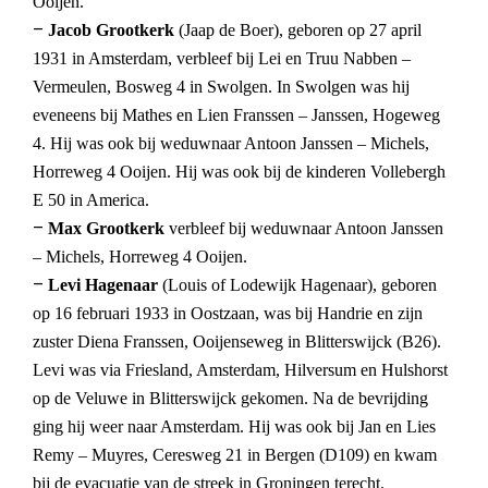
Ooijen.
–
Jacob Grootkerk
(Jaap de Boer), geboren op 27 april
1931 in Amsterdam, verbleef bij Lei en Truu Nabben –
Vermeulen, Bosweg 4 in Swolgen. In Swolgen was hij
eveneens bij Mathes en Lien Franssen – Janssen, Hogeweg
4. Hij was ook bij weduwnaar Antoon Janssen – Michels,
Horreweg 4 Ooijen. Hij was ook bij de kinderen Vollebergh
E 50 in America.
–
Max Grootkerk
verbleef bij weduwnaar Antoon Janssen
– Michels, Horreweg 4 Ooijen.
–
Levi Hagenaar
(Louis of Lodewijk Hagenaar), geboren
op 16 februari 1933 in Oostzaan, was bij Handrie en zijn
zuster Diena Franssen, Ooijenseweg in Blitterswijck (B26).
Levi was via Friesland, Amsterdam, Hilversum en Hulshorst
op de Veluwe in Blitterswijck gekomen. Na de bevrijding
ging hij weer naar Amsterdam. Hij was ook bij Jan en Lies
Remy – Muyres, Ceresweg 21 in Bergen (D109) en kwam
bij de evacuatie van de streek in Groningen terecht.