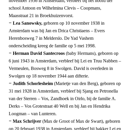
november 1936 in Amsterdam, verbleef bij het hoofd der
school Antoon en Wilhelmina Clevis – Coopmans,
Maasstraat 21 in Broekhuizenvorst.
–
Lea Sanowsky,
geboren op 10 november 1938 in
Amsterdam was bij Jan en Drica Christiaens – Evers
Herenbosweg 7 in Melderslo. De Yad Vashem
onderscheiding kreeg de familie op 5 mei 1998.
–
Herman David Santecroos
(baby Hermans), geboren op
6 juni 1943 in Amsterdam, verbleef bij Lei en Truu Nabben –
Vermeulen, Bosweg 8 in Swolgen. David is overleden in
Swolgen op 18 november 1944 aan difterie.
–
Judith Schorlesheim
(Marietje van den Berg), geboren op
31 mei 1928 in Amsterdam, verbleef bij Sjang en Petronella
van der Sterren – Vos, Zandhoek in Oirlo, bij de familie A.
Derks – Vos Grotestraat 40 Well en bij Jan en Hendrika
Loogman – van Lunteren.
–
Max Schrijver
(Max de Groot of Max de Swart), geboren
op 20 februari 1938 in Amsterdam, verbleef bij bakker Lei en