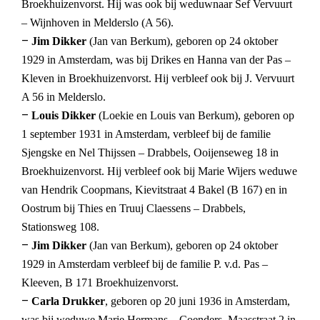
Broekhuizenvorst. Hij was ook bij weduwnaar Sef Vervuurt
– Wijnhoven in Melderslo (A 56).
–
Jim Dikker
(Jan van Berkum), geboren op 24 oktober
1929 in Amsterdam, was bij Drikes en Hanna van der Pas –
Kleven in Broekhuizenvorst. Hij verbleef ook bij J. Vervuurt
A 56 in Melderslo.
–
Louis Dikker
(Loekie en Louis van Berkum), geboren op
1 september 1931 in Amsterdam, verbleef bij de familie
Sjengske en Nel Thijssen – Drabbels, Ooijenseweg 18 in
Broekhuizenvorst. Hij verbleef ook bij Marie Wijers weduwe
van Hendrik Coopmans, Kievitstraat 4 Bakel (B 167) en in
Oostrum bij Thies en Truuj Claessens – Drabbels,
Stationsweg 108.
–
Jim Dikker
(Jan van Berkum), geboren op 24 oktober
1929 in Amsterdam verbleef bij de familie P. v.d. Pas –
Kleeven, B 171 Broekhuizenvorst.
–
Carla Drukker
, geboren op 20 juni 1936 in Amsterdam,
was bij weduwe Marie Hermans – Coenders, Maasstraat 2 in