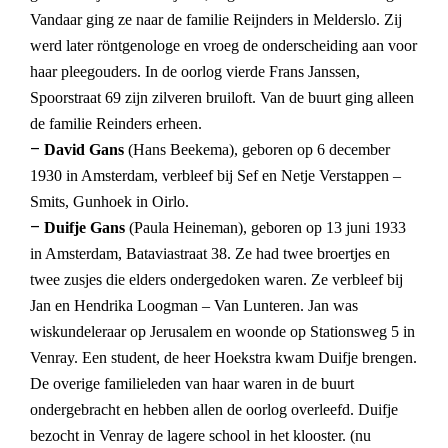
Vandaar ging ze naar de familie Reijnders in Melderslo. Zij
werd later röntgenologe en vroeg de onderscheiding aan voor
haar pleegouders. In de oorlog vierde Frans Janssen,
Spoorstraat 69 zijn zilveren bruiloft. Van de buurt ging alleen
de familie Reinders erheen.
–
David Gans
(Hans Beekema), geboren op 6 december
1930 in Amsterdam, verbleef bij Sef en Netje Verstappen –
Smits, Gunhoek in Oirlo.
–
Duifje Gans
(Paula Heineman), geboren op 13 juni 1933
in Amsterdam, Bataviastraat 38. Z
e had twee broertjes en
twee zusjes die elders ondergedoken waren. Ze verbleef bij
Jan en Hendrika Loogman – Van Lunteren. Jan was
wiskundeleraar op Jerusalem en woonde op Stationsweg 5 in
Venray. Een student, de heer Hoekstra kwam Duifje brengen.
De overige familieleden van haar waren in de buurt
ondergebracht en hebben allen de oorlog overleefd. Duifje
bezocht in Venray de lagere school in het klooster. (nu