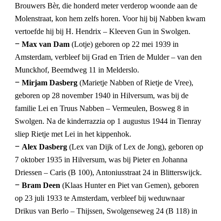
Brouwers Bèr, die honderd meter verderop woonde aan de
Molenstraat, kon hem zelfs horen. Voor hij bij Nabben kwam
vertoefde hij bij H. Hendrix – Kleeven Gun in Swolgen.
–
Max van Dam
(Lotje) geboren op 22 mei 1939 in
Amsterdam, verbleef bij Grad en Trien de Mulder – van den
Munckhof, Beemdweg 11 in Melderslo.
–
Mirjam Dasberg
(Marietje Nabben of Rietje de Vree),
geboren op 28 november 1940 in Hilversum, was bij de
familie Lei en Truus Nabben – Vermeulen, Bosweg 8 in
Swolgen. Na de kinderrazzia op 1 augustus 1944 in Tienray
sliep Rietje met Lei in het kippenhok.
–
Alex Dasberg
(Lex van Dijk of Lex de Jong), geboren op
7 oktober 1935 in Hilversum, was bij Pieter en Johanna
Driessen – Caris (B 100), Antoniusstraat 24 in Blitterswijck.
–
Bram Deen
(Klaas Hunter en Piet van Gemen), geboren
op 23 juli 1933 te Amsterdam, verbleef bij weduwnaar
Drikus van Berlo – Thijssen, Swolgenseweg 24 (B 118) in