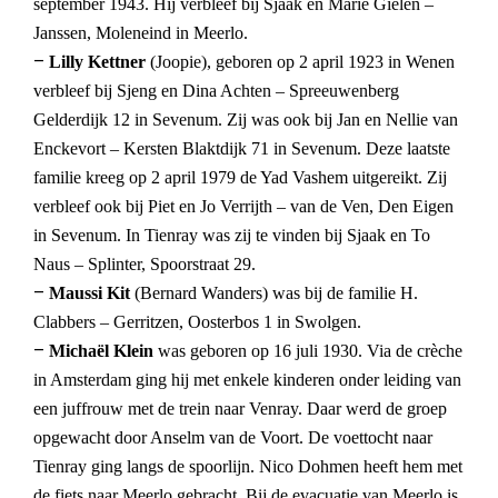
september 1943. Hij verbleef bij Sjaak en Marie Gielen –
Janssen, Moleneind in Meerlo.
–
Lilly Kettner
(Joopie), geboren op 2 april 1923 in Wenen
verbleef bij Sjeng en Dina Achten – Spreeuwenberg
Gelderdijk 12 in Sevenum. Zij was ook bij Jan en Nellie van
Enckevort – Kersten Blaktdijk 71 in Sevenum. Deze laatste
familie kreeg op 2 april 1979 de Yad Vashem uitgereikt. Zij
verbleef ook bij Piet en Jo Verrijth – van de Ven, Den Eigen
in Sevenum. In Tienray was zij te vinden bij Sjaak en To
Naus – Splinter, Spoorstraat 29.
–
Maussi Kit
(Bernard Wanders) was bij de familie H.
Clabbers – Gerritzen, Oosterbos 1 in Swolgen.
–
Michaël Klein
was geboren op 16 juli 1930. Via de crèche
in Amsterdam ging hij met enkele kinderen onder leiding van
een juffrouw met de trein naar Venray. Daar werd de groep
opgewacht door Anselm van de Voort. De voettocht naar
Tienray ging langs de spoorlijn. Nico Dohmen heeft hem met
de fiets naar Meerlo gebracht. Bij de evacuatie van Meerlo is