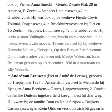
ook bij Piet en Anna Smedts – Geurts, Zwarte Plak 28 in
America, P. Zeelen – Stappers Lottumseweg 42 in
Grubbenvorst. Hij was ook bij de weduwe Fientje Clevis –
Tournal, Ooijenseweg 4 in Broekhuizenvorst en bij Piet en
To Zeelen – Stappers, Lottumseweg 42 in Grubbenvorst.
Hij
is via pastoor Vullinghs ondergebracht en tekende veel in de
natuur, evenals zijn moeder. Tevens verbleef hij bij weduwe
Hanneke Nellen – Kerstjens, Op den Bergen 3 in Sevenum.
Op dit laatste adres verbleven ook Mautje Waterman, Isaac
Brilleman geboren op 18 december 1936 in Amsterdam en
Elly Weinreb.
–
André van Leeuwen
(Piet of André de Leeuw), geboren
op 1 september 1927 in Amsterdam, verbleef in Melderslo bij
Sjeng en Anna Beerkens – Geurts, Langevenseweg 2. Omdat
de familie Duitsers ingekwartierd kreeg, moest hij daar weg.
Hij kwam bij de familie Toon en Nella Strijbos – Duijkers
Castenrayseweg in Klein Oirlo en verstopte zich bij gevaar in