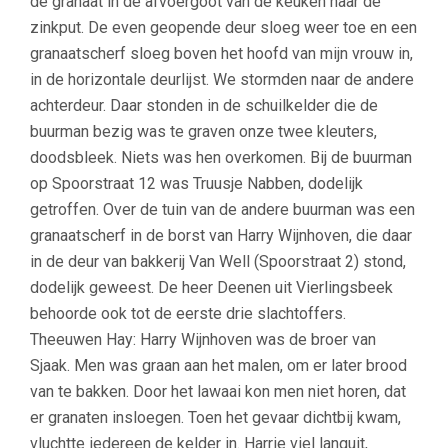
de granaat in de afvoergoot van de keuken naar de
zinkput. De even geopende deur sloeg weer toe en een
granaatscherf sloeg boven het hoofd van mijn vrouw in,
in de horizontale deurlijst. We stormden naar de andere
achterdeur. Daar stonden in de schuilkelder die de
buurman bezig was te graven onze twee kleuters,
doodsbleek. Niets was hen overkomen. Bij de buurman
op Spoorstraat 12 was Truusje Nabben, dodelijk
getroffen. Over de tuin van de andere buurman was een
granaatscherf in de borst van Harry Wijnhoven, die daar
in de deur van bakkerij Van Well (Spoorstraat 2) stond,
dodelijk geweest. De heer Deenen uit Vierlingsbeek
behoorde ook tot de eerste drie slachtoffers.
Theeuwen Hay: Harry Wijnhoven was de broer van
Sjaak. Men was graan aan het malen, om er later brood
van te bakken. Door het lawaai kon men niet horen, dat
er granaten insloegen. Toen het gevaar dichtbij kwam,
vluchtte iedereen de kelder in. Harrie viel languit,