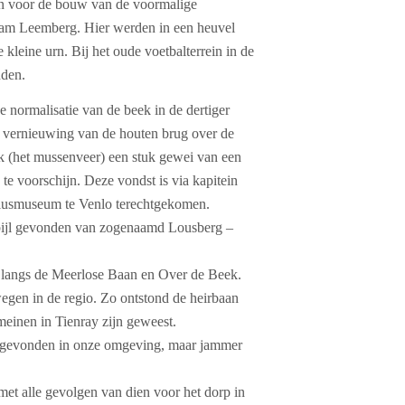
en voor de bouw van de voormalige
naam Leemberg. Hier werden in een heuvel
leine urn. Bij het oude voetbalterrein in de
nden.
ke normalisatie van de beek in de dertiger
 vernieuwing van de houten brug over de
 (het mussenveer) een stuk gewei van een
d te voorschijn. Deze vondst is via kapitein
ziusmuseum te Venlo terechtgekomen.
 bijl gevonden van zogenaamd Lousberg –
n langs de Meerlose Baan en Over de Beek.
gen in de regio. Zo ontstond de heirbaan
meinen in Tienray zijn geweest.
 gevonden in onze omgeving, maar jammer
 met alle gevolgen van dien voor het dorp in