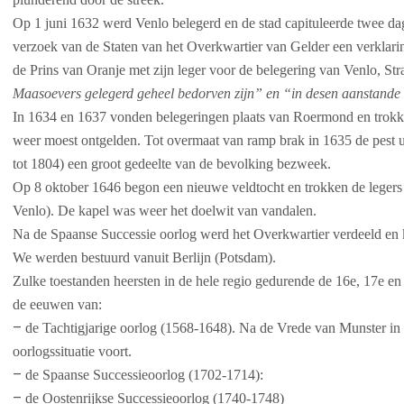
Op 1 juni 1632 werd Venlo belegerd en de stad capituleerde twee da
verzoek van de Staten van het Overkwartier van Gelder een verklarin
de Prins van Oranje met zijn leger voor de belegering van Venlo, S
Maasoevers gelegerd geheel bedorven zijn” en “in desen aanstande w
In 1634 en 1637 vonden belegeringen plaats van Roermond en trokken
weer moest ontgelden. Tot overmaat van ramp brak in 1635 de pest u
tot 1804) een groot gedeelte van de bevolking bezweek.
Op 8 oktober 1646 begon een nieuwe veldtocht en trokken de legers
Venlo). De kapel was weer het doelwit van vandalen.
Na de Spaanse Successie oorlog werd het Overkwartier verdeeld en 
We werden bestuurd vanuit Berlijn (Potsdam).
Zulke toestanden heersten in de hele regio gedurende de 16e, 17e en
de eeuwen van:
–
de Tachtigjarige oorlog (1568-1648). Na de Vrede van Munster in 
oorlogssituatie voort.
–
de Spaanse Successieoorlog (1702-1714):
–
de Oostenrijkse Successieoorlog (1740-1748)