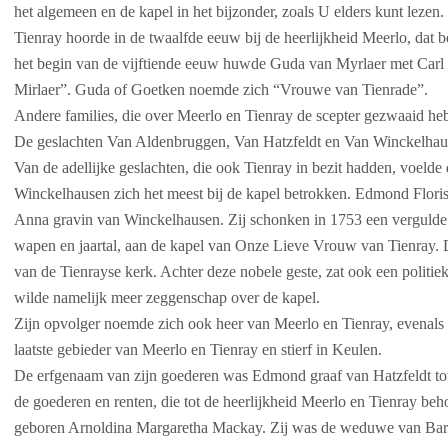
het algemeen en de kapel in het bijzonder, zoals U elders kunt lezen.
Tienray hoorde in de twaalfde eeuw bij de heerlijkheid Meerlo, dat b
het begin van de vijftiende eeuw huwde Guda van Myrlaer met Carl
Mirlaer”. Guda of Goetken noemde zich “Vrouwe van Tienrade”.
Andere families, die over Meerlo en Tienray de scepter gezwaaid heb
De geslachten Van Aldenbruggen, Van Hatzfeldt en Van Winckelhau
Van de adellijke geslachten, die ook Tienray in bezit hadden, voelde
Winckelhausen zich het meest bij de kapel betrokken. Edmond Flori
Anna gravin van Winckelhausen. Zij schonken in 1753 een vergulde z
wapen en jaartal, aan de kapel van Onze Lieve Vrouw van Tienray. D
van de Tienrayse kerk. Achter deze nobele geste, zat ook een politie
wilde namelijk meer zeggenschap over de kapel.
Zijn opvolger noemde zich ook heer van Meerlo en Tienray, evenals
laatste gebieder van Meerlo en Tienray en stierf in Keulen.
De erfgenaam van zijn goederen was Edmond graaf van Hatzfeldt tot
de goederen en renten, die tot de heerlijkheid Meerlo en Tienray b
geboren Arnoldina Margaretha Mackay. Zij was de weduwe van Bart