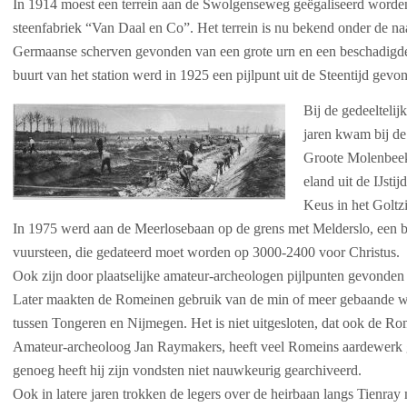
In 1914 moest een terrein aan de Swolgenseweg geëgaliseerd word
steenfabriek “Van Daal en Co”. Het terrein is nu bekend onder de 
Germaanse scherven gevonden van een grote urn en een beschadigde k
buurt van het station werd in 1925 een pijlpunt uit de Steentijd gevo
Bij de gedeeltelij
jaren kwam bij de
Groote Molenbeek
eland uit de IJstij
Keus in het Golt
In 1975 werd aan de Meerlosebaan op de grens met Melderslo, een
vuursteen, die gedateerd moet worden op 3000-2400 voor Christus.
Ook zijn door plaatselijke amateur-archeologen pijlpunten gevonde
Later maakten de Romeinen gebruik van de min of meer gebaande we
tussen Tongeren en Nijmegen. Het is niet uitgesloten, dat ook de Ro
Amateur-archeoloog Jan Raymakers, heeft veel Romeins aardewerk
genoeg heeft hij zijn vondsten niet nauwkeurig gearchiveerd.
Ook in latere jaren trokken de legers over de heirbaan langs Tienray