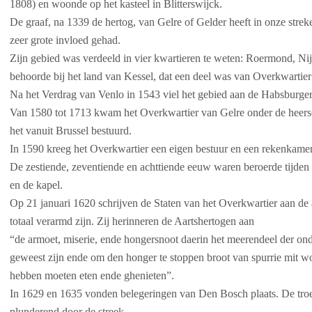
1808) en woonde op het kasteel in Blitterswijck.
De graaf, na 1339 de hertog, van Gelre of Gelder heeft in onze stre
zeer grote invloed gehad.
Zijn gebied was verdeeld in vier kwartieren te weten: Roermond, N
behoorde bij het land van Kessel, dat een deel was van Overkwartie
Na het Verdrag van Venlo in 1543 viel het gebied aan de Habsburgers
Van 1580 tot 1713 kwam het Overkwartier van Gelre onder de heers
het vanuit Brussel bestuurd.
In 1590 kreeg het Overkwartier een eigen bestuur en een rekenkame
De zestiende, zeventiende en achttiende eeuw waren beroerde tijd
en de kapel.
Op 21 januari 1620 schrijven de Staten van het Overkwartier aan de
totaal verarmd zijn. Zij herinneren de Aartshertogen aan
“de armoet, miserie, ende hongersnoot daerin het meerendeel der on
geweest zijn ende om den honger te stoppen broot van spurrie mit 
hebben moeten eten ende ghenieten”.
In 1629 en 1635 vonden belegeringen van Den Bosch plaats. De tro
plunderend door de streek.