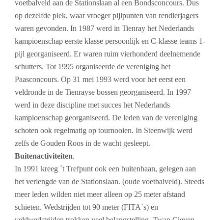
voetbalveld aan de Stationslaan al een Bondsconcours. Dus
op dezelfde plek, waar vroeger pijlpunten van rendierjagers
waren gevonden. In 1987 werd in Tienray het Nederlands
kampioenschap eerste klasse persoonlijk en C-klasse teams 1-
pijl georganiseerd. Er waren ruim vierhonderd deelnemende
schutters. Tot 1995 organiseerde de vereniging het
Paasconcours. Op 31 mei 1993 werd voor het eerst een
veldronde in de Tienrayse bossen georganiseerd. In 1997
werd in deze discipline met succes het Nederlands
kampioenschap georganiseerd. De leden van de vereniging
schoten ook regelmatig op tournooien. In Steenwijk werd
zelfs de Gouden Roos in de wacht gesleept.
Buitenactiviteiten
.
In 1991 kreeg ´t Trefpunt ook een buitenbaan, gelegen aan
het verlengde van de Stationslaan. (oude voetbalveld). Steeds
meer leden wilden niet meer alleen op 25 meter afstand
schieten. Wedstrijden tot 90 meter (FITA´s) en
veldwedstrijden trokken veel belangstelling. Twan Cleven