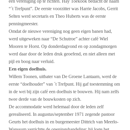
een vereniging op te richten. Hay Toekook bedacht de naam
“´t Trefpunt”. De eerste voorzitter was Harrie Jacobs, Gerrit
Selten werd secretaris en Theo Huberts was de eerste
penningmeester.
Omdat de nieuwe vereniging nog geen eigen banen had,
werd uitgeweken naar “De Schutroe” achter café Wiel
Mooren te Horst. Op donderdagvond en op zondagmorgen
werd daar door de leden druk geoefend, en niet alleen met
pijl en boog naar verluid.
Een eigen doelhuis.
Willem Toonen, uitbater van De Groene Lantaarn, werd de
eerste “doelhouder” van ´t Trefpunt. Hij gaf toestemming om
in de wei bij zijn café een doelhuis te bouwen. Hij nam zelfs
twee derde van de bouwkosten op zich.
De accommodatie werd helemaal door de leden zelf
gerealiseerd. In augustus/september 1971 zegende pastoor
Geurts het doelhuis in en burgemeester Dittrich van Meerlo-
Wanssum verrichtte de openingshandeling: hij loste het