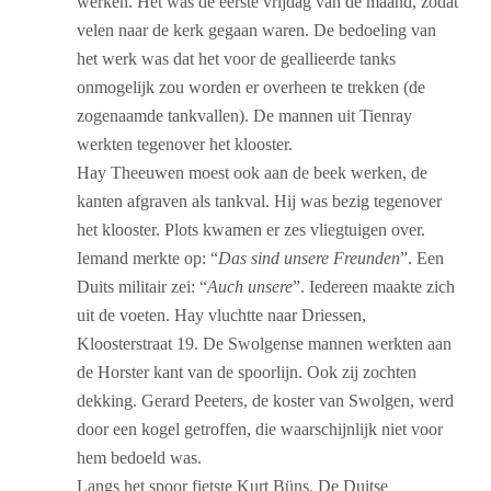
werken. Het was de eerste vrijdag van de maand, zodat
velen naar de kerk gegaan waren.
De bedoeling van
het werk was dat het voor de geallieerde tanks
onmogelijk zou worden er overheen te trekken (de
zogenaamde tankvallen). De mannen uit Tienray
werkten tegenover het klooster.
Hay Theeuwen moest ook aan de beek werken, de
kanten afgraven als tankval. Hij was bezig tegenover
het klooster. Plots kwamen er zes vliegtuigen over.
Iemand merkte op: “
Das sind unsere Freunden
”. Een
Duits militair zei: “
Auch unsere
”. Iedereen maakte zich
uit de voeten. Hay vluchtte naar Driessen,
Kloosterstraat 19. De Swolgense mannen werkten aan
de Horster kant van de spoorlijn. Ook zij zochten
dekking. Gerard Peeters, de koster van Swolgen, werd
door een kogel getroffen, die waarschijnlijk niet voor
hem bedoeld was.
Langs het spoor fietste Kurt Büns. De Duitse