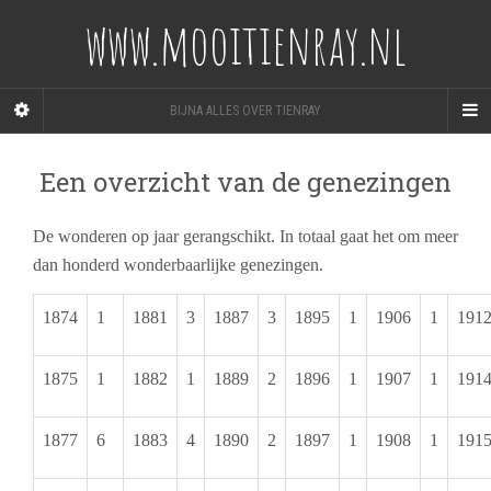
www.mooitienray.nl
BIJNA ALLES OVER TIENRAY
Een overzicht van de genezingen
De wonderen op jaar gerangschikt. In totaal gaat het om meer
dan honderd wonderbaarlijke genezingen.
1874
1
1881
3
1887
3
1895
1
1906
1
191
1875
1
1882
1
1889
2
1896
1
1907
1
191
1877
6
1883
4
1890
2
1897
1
1908
1
191