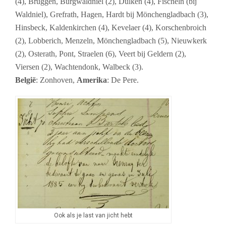
(4), Brüggen, Burgwaldniel (2), Dülken (4), Fischeln (bij
Waldniel), Grefrath, Hagen, Hardt bij Mönchengladbach (3),
Hinsbeck, Kaldenkirchen (4), Kevelaer (4), Korschenbroich
(2), Lobberich, Menzeln, Mönchengladbach (5), Nieuwkerk
(2), Osterath, Pont, Straelen (6), Veert bij Geldern (2),
Viersen (2), Wachtendonk, Walbeck (3).
België
: Zonhoven,
Amerika
: De Pere.
Ook als je last van jicht hebt