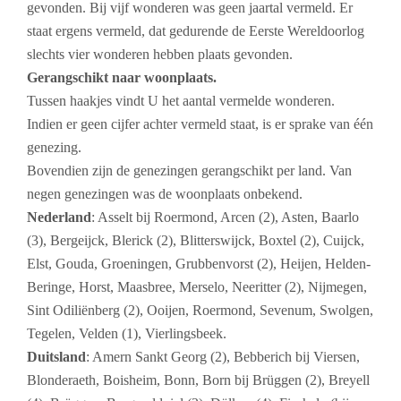
gevonden. Bij vijf wonderen was geen jaartal vermeld. Er
staat ergens vermeld, dat gedurende de Eerste Wereldoorlog
slechts vier wonderen hebben plaats gevonden.
Gerangschikt naar woonplaats.
Tussen haakjes vindt U het aantal vermelde wonderen.
Indien er geen cijfer achter vermeld staat, is er sprake van één
genezing.
Bovendien zijn de genezingen gerangschikt per land.
Van
negen genezingen was de woonplaats onbekend.
Nederland
: Asselt bij Roermond, Arcen (2), Asten, Baarlo
(3), Bergeijck, Blerick (2), Blitterswijck, Boxtel (2), Cuijck,
Elst, Gouda, Groeningen, Grubbenvorst (2), Heijen, Helden-
Beringe, Horst, Maasbree, Merselo, Neeritter (2), Nijmegen,
Sint Odiliënberg (2), Ooijen, Roermond, Sevenum, Swolgen,
Tegelen, Velden (1), Vierlingsbeek.
Duitsland
: Amern Sankt Georg (2), Bebberich bij Viersen,
Blonderaeth, Boisheim, Bonn, Born bij Brüggen (2), Breyell