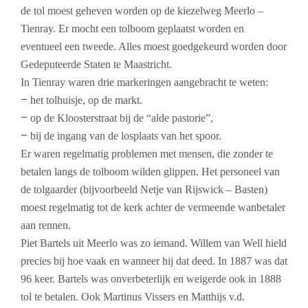
de tol moest geheven worden op de kiezelweg Meerlo –
Tienray. Er mocht een tolboom geplaatst worden en
eventueel een tweede. Alles moest goedgekeurd worden door
Gedeputeerde Staten te Maastricht.
In Tienray waren drie markeringen aangebracht te weten:
–
het tolhuisje, op de markt.
–
op de Kloosterstraat bij de “alde pastorie”,
–
bij de ingang van de losplaats van het spoor.
Er waren regelmatig problemen met mensen, die zonder te
betalen langs de tolboom wilden glippen. Het personeel van
de tolgaarder (bijvoorbeeld Netje van Rijswick – Basten)
moest regelmatig tot de kerk achter de vermeende wanbetaler
aan rennen.
Piet Bartels uit Meerlo was zo iemand.
Willem van Well hield
precies bij hoe vaak en wanneer hij dat deed.
In 1887 was dat
96 keer. Bartels was onverbeterlijk en weigerde ook in 1888
tol te betalen. Ook Martinus Vissers en Matthijs v.d.