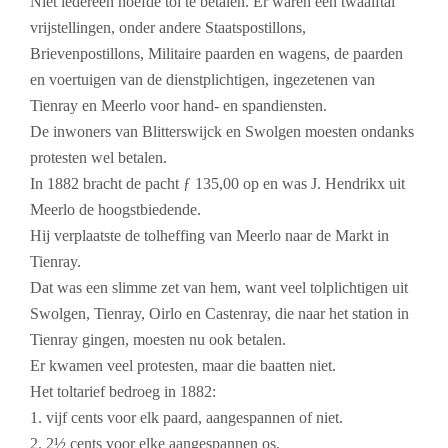
Niet iedereen hoefde tol te betalen. Er waren een twaalftal
vrijstellingen, onder andere
Staatspostillons,
Brievenpostillons, Militaire paarden en wagens, de paarden
en voertuigen van de dienstplichtigen, ingezetenen van
Tienray en Meerlo voor hand- en spandiensten.
De inwoners van Blitterswijck en Swolgen moesten ondanks
protesten wel betalen.
In 1882 bracht de pacht ƒ 135,00 op en was J. Hendrikx uit
Meerlo de hoogstbiedende.
Hij verplaatste de tolheffing van Meerlo naar de Markt in
Tienray.
Dat was een slimme zet van hem, want veel tolplichtigen uit
Swolgen, Tienray, Oirlo en Castenray, die naar het station in
Tienray gingen, moesten nu ook betalen.
Er kwamen veel protesten, maar die baatten niet.
Het toltarief bedroeg in 1882:
1. vijf cents voor elk paard, aangespannen of niet.
2. 2½ cents voor elke aangespannen os.