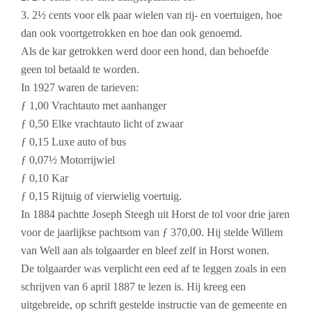
3. 2½ cents voor elk paar wielen van rij- en voertuigen, hoe
dan ook voortgetrokken en hoe dan ook genoemd.
Als de kar getrokken werd door een hond, dan behoefde
geen tol betaald te worden.
In 1927 waren de tarieven:
ƒ 1,00 Vrachtauto met aanhanger
ƒ 0,50 Elke vrachtauto licht of zwaar
ƒ 0,15 Luxe auto of bus
ƒ 0,07½ Motorrijwiel
ƒ 0,10 Kar
ƒ 0,15 Rijtuig of vierwielig voertuig.
In 1884 pachtte Joseph Steegh uit Horst de tol voor drie jaren
voor de jaarlijkse pachtsom van ƒ 370,00. Hij stelde Willem
van Well aan als tolgaarder en bleef zelf in Horst wonen.
De tolgaarder was verplicht een eed af te leggen zoals in een
schrijven van 6 april 1887 te lezen is. Hij kreeg een
uitgebreide, op schrift gestelde instructie van de gemeente en