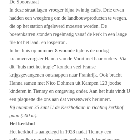
De Spoorstraat
In deze straat lagen vroeger bijna twintig cafés. Drie ervan
hadden een weegbrug om de landbouwproducten te wegen,
die op het station afgeleverd moesten worden. De
boerenkarren stonden regelmatig vanaf de kerk in een lange
file tot het laad- en losperron.
In het huis op nummer 8 woonde tijdens de oorlog
kraamverzorgster Hanna van de Voort met haar ouders. Via
dit “huis met het trapje” konden veel Franse
krijgsgevangenen ontsnappen naar Frankrijk. Ook bracht
Hanna samen met Nico Dohmen uit Kampen 123 joodse
kinderen in Tienray en omgeving onder. Aan het huis vindt U
een plaquette die ons aan dat verzetswerk herinnert.
Bij nummer 35 kunt U de Kerkhoflaan in richting kerkhof
gaan (500 m).
Het kerkhof
Het kerkhof is aangelegd in 1928 nadat Tienray een
zelfstandige parochie was geworden. Het bijzondere aan