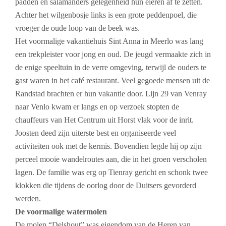
padden en salamanders gelegenheid hun eieren af te zetten.
Achter het wilgenbosje links is een grote peddenpoel, die
vroeger de oude loop van de beek was.
Het voormalige vakantiehuis Sint Anna in Meerlo was lang
een trekpleister voor jong en oud. De jeugd vermaakte zich in
de enige speeltuin in de verre omgeving, terwijl de ouders te
gast waren in het café restaurant. Veel gegoede mensen uit de
Randstad brachten er hun vakantie door. Lijn 29 van Venray
naar Venlo kwam er langs en op verzoek stopten de
chauffeurs van Het Centrum uit Horst vlak voor de inrit.
Joosten deed zijn uiterste best en organiseerde veel
activiteiten ook met de kermis. Bovendien legde hij op zijn
perceel mooie wandelroutes aan, die in het groen verscholen
lagen. De familie was erg op Tienray gericht en schonk twee
klokken die tijdens de oorlog door de Duitsers gevorderd
werden.
De voormalige watermolen
De molen “Delshout” was eigendom van de Heren van