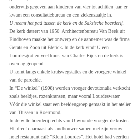
onderwijs gegeven aan kinderen van vier tot achttien jaar, er
kwam een consultatiebureau en een ziekenzaaltje in.
U neemt het pad tussen de kerk en de Saksische boerderij.
De kerk dateert van 1950. Architectenbureau Van Beek uit
Eindhoven maakte het ontwerp en de aannemer was de firma
Gerats en Zoon uit Blerick. In de kerk vindt U een
Lourdesgrot en veel kunst van Charles Eijck en de kerk is
overdag geopend.
U komt langs enkele kruiswegstaties en de vroegere winkel
van de parochie.
In “De winkel” (1908) werden vroeger devotionalia verkocht
zoals beeldjes, rozenkransen, maar vooral Lourdeswater.
Vóór die winkel staat een beeldengroep gemaakt in het atelier
van Thissen in Roermond.
In de witte boerderij rechts van U woonde vroeger de koster.
Hij dreef daarnaast als landbouwer samen met zijn vrouw
hotel restaurant café “Klein Lourdes”. Het hotel had veertien