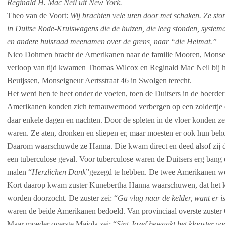
Reginald H. Mac Neil uit New York.
Theo van de Voort:
Wij brachten vele uren door met schaken. Ze ston
in Duitse Rode-Kruiswagens die de huizen, die leeg stonden, systema
en andere huisraad meenamen over de grens, naar “die Heimat.”
Nico Dohmen bracht de Amerikanen naar de familie Mooren, Monsei
verloop van tijd kwamen Thomas Wilcox en Reginald Mac Neil bij he
Beuijssen, Monseigneur Aertsstraat 46 in Swolgen terecht.
Het werd hen te heet onder de voeten, toen de Duitsers in de boerde
Amerikanen konden zich ternauwernood verbergen op een zoldertje en
daar enkele dagen en nachten. Door de spleten in de vloer konden ze
waren. Ze aten, dronken en sliepen er, maar moesten er ook hun beho
Daarom waarschuwde ze Hanna. Die kwam direct en deed alsof zij 
een tuberculose geval. Voor tuberculose waren de Duitsers erg ban
malen “
Herzlichen Dank
”
gezegd te hebben. De twee Amerikanen wer
Kort daarop kwam zuster Kunebertha Hanna waarschuwen, dat het k
worden doorzocht. De zuster zei: “
Ga vlug naar de kelder, want er i
waren de beide Amerikanen bedoeld. Van provinciaal overste zuste
Maar moeder overste Majola zei: “
Sint Jozef bewaakt het klooster v