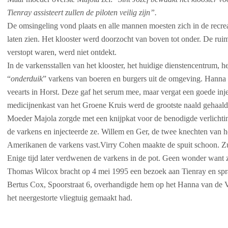
Tienray assisteert zullen de piloten veilig zijn”.
De omsingeling vond plaats en alle mannen moesten zich in de recre
laten zien. Het klooster werd doorzocht van boven tot onder. De ru
verstopt waren, werd niet ontdekt.
In de varkensstallen van het klooster, het huidige dienstencentrum, h
“
onderduik
” varkens van boeren en burgers uit de omgeving. Hanna
veearts in Horst. Deze gaf het serum mee, maar vergat een goede inj
medicijnenkast van het Groene Kruis werd de grootste naald gehaald
Moeder Majola zorgde met een knijpkat voor de benodigde verlichti
de varkens en injecteerde ze. Willem en Ger, de twee knechten van h
Amerikanen de varkens vast.Virry Cohen maakte de spuit schoon. Z
Enige tijd later verdwenen de varkens in de pot. Geen wonder want 
Thomas Wilcox bracht op 4 mei 1995 een bezoek aan Tienray en spra
Bertus Cox, Spoorstraat 6, overhandigde hem op het Hanna van de Vo
het neergestorte vliegtuig gemaakt had.