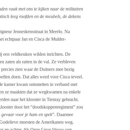
den vaak met ons te kijken naar de militairen
tisch leeg roofden en de meubels, de dekens
gneur Jenneskensstraat in Meerlo. Na
t echtpaar Jan en Cisca de Mulder-
rij een veldkeuken wilden inrichten. De
 zaten als ratten in de val. Ze verbleven
 precies zien waar de Duitsers mee bezig
eften doen. Dat alles werd voor Cisca teveel.
de kamer kwam ontsmetten in verband met
g en ze maakten dat ze wegkwamen na enkele
den naar het klooster in Tienray gebracht.
looster door het “doodskoppenregiment” zou
s gevaar voor je ham en spek
”. Daarmee
r Godelieve moesten de Amerikanen weg.
oor en achter. Als Onze Lieve Vrouw van