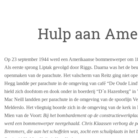
Hulp aan Ame
Op 23 september 1944 werd een Amerikaanse bommenwerper om 18.3
Als eerste sprong Liptak gevolgd door Riggs. Daarna was het de beur
openmaken van de parachute. Het valscherm van Reitz ging niet open e
Hegg landde per parachute in de omgeving van café “De Oude Lind”
hield zich doofstom en dook onder in boerderij “D´n Hazenberg” in
Mac Neill landden per parachute in de omgeving van de spoorlijn Ve
Melderslo. Het vliegtuig boorde zich in de omgeving van de kerk in
Mien van de Voort:
Bij het bombardement op de constructiewerkplaa
werd een bommenwerper neergehaald. Chris Klaassen verborg de pa
Bremmers, die aan het schoffelen was, zocht een schuilplaats in het