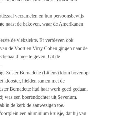
atiezaal verzamelen en hun persoonsbewijs
imte naast de bakoven, waar de Amerikanen
eerste de vlekziekte. Er verbleven ook
 van de Voort en Virry Cohen gingen naar de
ectienaald mee te geven. Uit de
.
ng. Zuster Bernadette (Litjens) klom bovenop
et klooster, hielden samen met de
uster Bernadette had haar werk goed gedaan.
zij was een boerendochter uit Sevenum.
k in de kerk de aanwezigen toe.
ortplein een aluminium kruisje, dat hij van