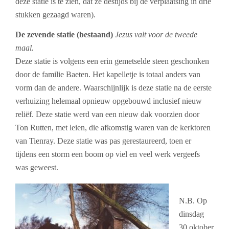
deze statie is te zien, dat ze destijds bij de verplaatsing in drie
stukken gezaagd waren).
De zevende statie (bestaand)
Jezus valt voor de tweede
maal.
Deze statie is volgens een erin gemetselde steen geschonken
door de familie Baeten.
Het kapelletje is totaal anders van
vorm dan de andere. Waarschijnlijk is deze statie na de eerste
verhuizing helemaal opnieuw opgebouwd inclusief nieuw
reliëf. Deze statie werd van een nieuw dak voorzien door
Ton Rutten, met leien, die afkomstig waren van de kerktoren
van Tienray. Deze statie was pas gerestaureerd, toen er
tijdens een storm een boom op viel en veel werk vergeefs
was geweest.
N.B.
Op
dinsdag
30 oktober