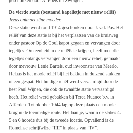
geschonken door A. Poels uit Swolgen.
De vierde statie (bestaand kapelletje met nieuw reliëf)
J
ezus ontmoet zijne moeder.
Deze statie werd rond 1914 geschonken door J. v.d. Pas. Het
reliëf van deze statie is bij het verplaatsen van de kruisweg
onder pastoor Op de Coul kapot gegaan en vervangen door
tegeltjes. Om eenheid in de reliëfs te krijgen, heeft men die
tegeltjes onlangs vervangen door een nieuw reliëf, gemaakt
door mevrouw Lenie Bartels, oud inwoonster van Meerlo.
Helaas is het mooie reliëf bij het bakken in duizend stukken
uiteen gespat. Het huidige reliëf werd vervaardigd door de
heer Paul Wijnen, die ook de twaalfde statie vervaardigd
heeft. Het reliëf werd gebakken bij Terca Nuance b.v. in
Afferden. Tot oktober 1944 lag op deze plaats een mooie
brug in de toenmalige route. Het laantje, waarin de staties 4,
5 en 6 hoorde dus bij de tweede locatie. Opvallend is de
Romeinse schrijfwijze “IIII” in plaats van “IV”.