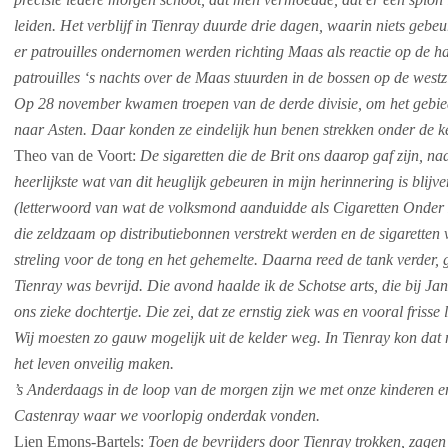
leiden. Het verblijf in Tienray duurde drie dagen, waarin niets gebeu
er patrouilles ondernomen werden richting Maas als reactie op de h
patrouilles ‘s nachts over de Maas stuurden in de bossen op de westz
Op 28 november kwamen troepen van de derde divisie, om het gebied
naar Asten. Daar konden ze eindelijk hun benen strekken onder de k
Theo van de Voort:
De sigaretten die de Brit ons daarop gaf zijn, naa
heerlijkste wat van dit heuglijk gebeuren in mijn herinnering is bli
(letterwoord van wat de volksmond aanduidde als Cigaretten Onder N
die zeldzaam op distributiebonnen verstrekt werden en de sigaretten 
streling voor de tong en het gehemelte. Daarna reed de tank verder,
Tienray was bevrijd. Die avond haalde ik de Schotse arts, die bij Jan
ons zieke dochtertje. Die zei, dat ze ernstig ziek was en vooral frisse
Wij moesten zo gauw mogelijk uit de kelder weg. In Tienray kon dat
het leven onveilig maken.
’s Anderdaags in de loop van de morgen zijn we met onze kinderen 
Castenray waar we voorlopig onderdak vonden.
Lien Emons-Bartels:
Toen de bevrijders door Tienray trokken, zagen 