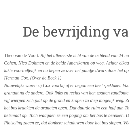
De bevrijding v
Theo van de Voort:
B
ij het allereerste licht van de ochtend van 24
Cohen, Nico Dohmen en de beide Amerikanen op weg. Achter elkaar 
lukte voortreffelijk en nu liepen ze over het paadje dwars door het op
Herman Cox. (Over de Beek 1)
Nauwelijks waren zij Cox voorbij of er begon een heel spektakel. Voo
granaat na de andere. Ook links en rechts van hen spatten zandfont
vijf wierpen zich plat op de grond en kropen zo diep mogelijk weg.
het bos kraakten de granaten open. Dat duurde ruim een half uur. To
helemaal op. Toch waagden ze een poging om het bos te bereiken. 
Plotseling zagen ze, dat donkere schaduwen door het bos slopen. V