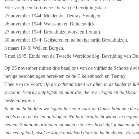
Hier volgt een kort overzicht van de bevrijdingsdata.
25 november 1944: Melderslo, Tienray, Swolgen
26 november 1944: Wanssum en Blitterswijck
27 november 1944: Broekhuizenvorst en Lottum.
30 november 1944: Geijsteren en na hevige strijd Broekhuizen.
3 maart 1945: Well en Bergen.
5 mei 1945: Einde van de Tweede Wereldoorlog. Bevrijding van Du
Op 25 november rukten drie bataljons van de vijftiende Schotse divi
hevige beschietingen bereikten ze de Eikelenbosch en Tienray.
Theo van de Voort:
Op die ochtend zaten we allen in de kelder te lui
straat in Tienray ontploften en naar die, die overvlogen en blijkba
bestemd waren.
In de nacht hadden we liggen luisteren naar de Duitse bommen die bl
rechts en in de weien ontploften. Na hun terugtocht waren ze begonne
nemen. Sommige granaten maakten een verschrikkelijk jankend gelu
met een geluid, alsof ze kopje duikelend door de lucht vlogen. Er wa