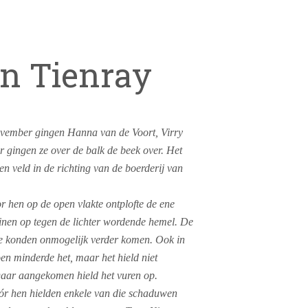
an Tienray
 november gingen Hanna van de Voort, Virry
gingen ze over de balk de beek over. Het
en veld in de richting van de boerderij van
r hen op de open vlakte ontplofte de ene
einen op tegen de lichter wordende hemel. De
 Ze konden onmogelijk verder komen. Ook in
en minderde het, maar het hield niet
Daar aangekomen hield het vuren op.
óór hen hielden enkele van die schaduwen