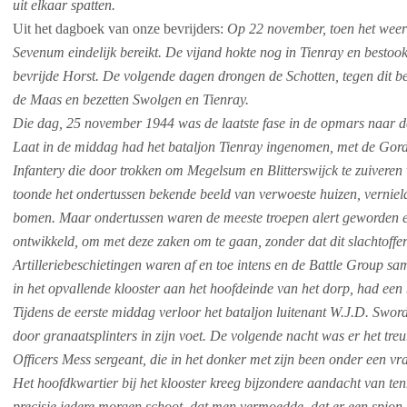
uit elkaar spatten.
Uit het dagboek van onze bevrijders:
Op 22 november, toen het weer
Sevenum eindelijk bereikt. De vijand hokte nog in Tienray en bestoo
bevrijde Horst. De volgende dagen drongen de Schotten, tegen dit be
de Maas en bezetten Swolgen en Tienray.
Die dag, 25 november 1944 was de laatste fase in de opmars naar 
Laat in de middag had het bataljon Tienray ingenomen, met de Gordo
Infantery die door trokken om Megelsum en Blitterswijck te zuiveren 
toonde het ondertussen bekende beeld van verwoeste huizen, vernie
bomen. Maar ondertussen waren de meeste troepen alert geworden 
ontwikkeld, om met deze zaken om te gaan, zonder dat dit slachtoffer
Artilleriebeschietingen waren af en toe intens en de Battle Group s
in het opvallende klooster aan het hoofdeinde van het dorp, had een 
Tijdens de eerste middag verloor het bataljon luitenant W.J.D. Swor
door granaatsplinters in zijn voet. De volgende nacht was er het tre
Officers Mess sergeant, die in het donker met zijn been onder een 
Het hoofdkwartier bij het klooster kreeg bijzondere aandacht van te
precisie iedere morgen schoot, dat men vermoedde, dat er een spion 