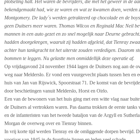
plotseling halt. Het waren de bevrijders, die met het geweer in de a
bekendgemaakt had, wie ze waren en wat ze kwamen doen, werden ze
Montgomery. De lady´s werden getrakteerd op chocolade en de boys 
geen Duitsers meer waren. Thomas Wilcox en Reginald Mac Neil beve
mannen in een auto gezet en zo snel mogelijk naar Deurne gebracht.
hadden doorgekregen, waaruit zij hadden afgeleid, dat Tienray zwaar
achter hun tankgracht tot het uiterste zouden verdedigen. Daarom s
bommen te leggen. Nu gelastte men onmiddellijk deze operatie af.
Op vrijdagavond 24 november 1944 lagen de Duitsers nog aan de 
weg naar Melderslo. Er vond een vuurgevecht plaats tussen hen en een
huis van Jan van Rijswick, Spoorstraat 71. De komst van de bevrij
door beschietingen vanuit Melderslo, Horst en Oirlo.
Een van de bewoners van het huis ging met een witte vlag naar buite
de Duitsers al vertrokken waren. Pas daarna trokken de eerste tanks 
en de infanteristen van het tweede bataljon van de Argyll en Suther
Morgan de overweg over en Tienray binnen.
In vrij korte tijd werden Tienray en de omliggende dorpen bevrijd. D
voorjaar van 1945 in de frontlinie liggen en leden veel schade.