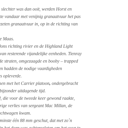
 slechter was dan ooit, werden Horst en
kte vandaar met venijnig granaatvuur het pas
zeten granaatvuur in, op in de richting van
de Maas.
ns richting rivier en de Highland Light
van resterende vijandelijke eenheden. Tienray
lde straten, omgezaagde en booby – trapped
en hadden de nodige vaardigheden
s opleverde.
amen met het Carrier platoon
,
ondergebracht
bijzonder uitdagende tijd.
d, die voor de tweede keer gewond raakte,
urige verlies van sergeant Mac Millan, de
vrachtwagen kwam.
nminste één 88 mm geschut, dat met zo
´
n
in het dorp was achtergelaten om het vuur te