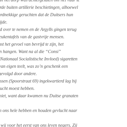
rde buiten artillerie beschietingen, alhoewel
ardnekkige geruchten dat de Duitsers hun
ijde.
 over te nemen en de Argylls gingen terug
eukentafels van de gastvrije mensen.
st het gevoel van bevrijd te zijn, het
jven hangen. Want na al die “Consi”
ationaal Socialistische Invloed) sigaretten
van eigen teelt, was zo’n geschenk een
 gevolgd door andere.
ssen (Spoorstraat 69) ingekwartierd lag bij
 lucht moest hebben.
 niet, want daar kwamen nu Duitse granaten
en ons hele hebben en houden gevlucht naar
wij voor het eerst van ons leven negers. Zij