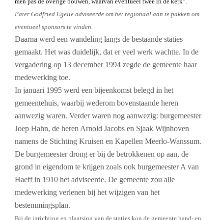
men pas de overige bouwen, waarvan eventueel twee in de kerk”.
Pater Godfried Egelie adviseerde om het regionaal aan te pakken om
eventueel sponsors te vinden.
Daarna werd een wandeling langs de bestaande staties
gemaakt. Het was duidelijk, dat er veel werk wachtte. In de
vergadering op 13 december 1994 zegde de gemeente haar
medewerking toe.
In januari 1995 werd een bijeenkomst belegd in het
gemeentehuis, waarbij wederom bovenstaande heren
aanwezig waren. Verder waren nog aanwezig: burgemeester
Joep Hahn, de heren Arnold Jacobs en Sjaak Wijnhoven
namens de Stichting Kruisen en Kapellen Meerlo-Wanssum.
De burgemeester drong er bij de betrokkenen op aan, de
grond in eigendom te krijgen zoals ook burgemeester A van
Haeff in 1910 het adviseerde. De gemeente zou alle
medewerking verlenen bij het wijzigen van het
bestemmingsplan.
Bij de inrichting en plaatsing van de staties kon de gemeente hand- en