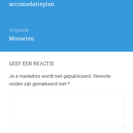
Vorig
accomodatieplan
bericht:
Volgende
Volgend
Mosselen
bericht:
GEEF EEN REACTIE
Je e-mailadres wordt niet gepubliceerd.
Vereiste
velden zijn gemarkeerd met
*