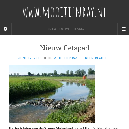
www.mooitienray.nl
BIJNA ALLES OVER TIENRAY
Nieuw fietspad
JUNI 17, 2019
DOOR
MOOI TIENRAY
·
GEEN REACTIES
Herinrichting van de Groote Molenbeek vanaf Het Parkhotel tot aan