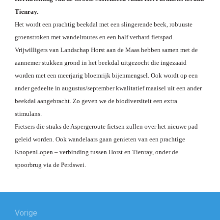
Tienray.
Het wordt een prachtig beekdal met een slingerende beek, robuuste
groenstroken met wandelroutes en een half verhard fietspad.
Vrijwilligers van Landschap Horst aan de Maas hebben samen met de
aannemer stukken grond in het beekdal uitgezocht die ingezaaid
worden met een meerjarig bloemrijk bijenmengsel. Ook wordt op een
ander gedeelte in augustus/september kwalitatief maaisel uit een ander
beekdal aangebracht. Zo geven we de biodiversiteit een extra
stimulans.
Fietsers die straks de Aspergeroute fietsen zullen over het nieuwe pad
geleid worden. Ook wandelaars gaan genieten van een prachtige
KnopenLopen – verbinding tussen Horst en Tienray, onder
de
spoorbrug via de Perdswei.
Bericht
navigatie
Vorige