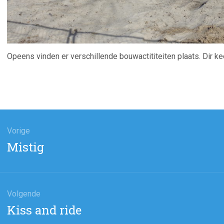
Opeens vinden er verschillende bouwactititeiten plaats. Dir k
ht
atie
Vorige
Vorig
Mistig
bericht:
Volgende
Volgend
Kiss and ride
bericht: