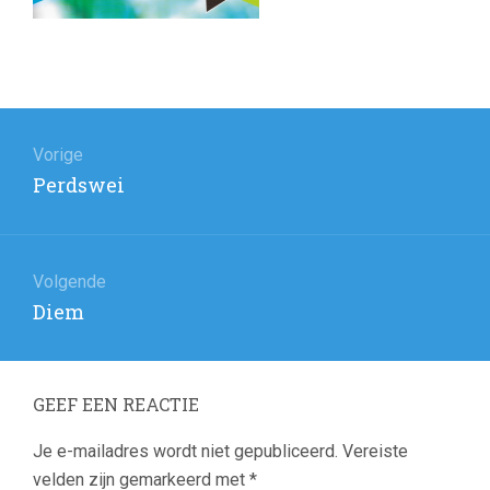
Bericht
navigatie
Vorige
Vorig
Perdswei
bericht:
Volgende
Volgend
Diem
bericht:
GEEF EEN REACTIE
Je e-mailadres wordt niet gepubliceerd.
Vereiste
velden zijn gemarkeerd met
*